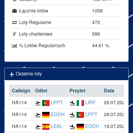
Łącznie lotów
1058
Loty Regularne
472
Loty charterowe
586
% Lotów Regularnych
44.61 %
Ostatnie loty
Callsign
Odlot
Przylot
Data
HA114
LPPT
LIRF
29.07.2026
HA114
EDDH
LPPT
28.07.2026
HA114
LEBL
EDDH
19.07.2026